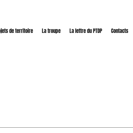
jets de territoire
La troupe
La lettre du PTDP
Contacts